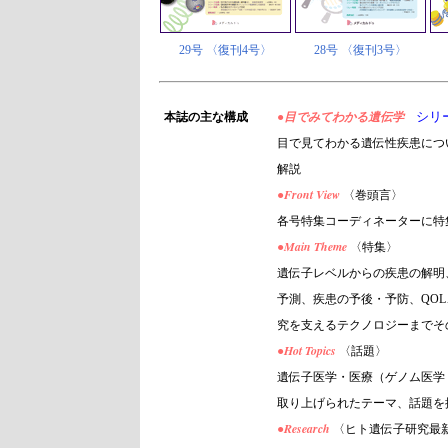
29号 〈復刊4号〉
28号 〈復刊3号〉
シリ
本誌の主な構成
●
目でみてわかる遺伝学
目で見てわかる遺伝性疾患につ
解説
Front View
●
〈巻頭言〉
各号特集コーディネーターに特
Main Theme
●
〈特集〉
遺伝子レベルからの疾患の解明
予測、疾患の予後・予防、QO
究を支えるテクノロジーまでそ
Hot Topics
●
〈話題〉
遺伝子医学・医療（ゲノム医学
取り上げられたテーマ、話題を
Research
●
〈ヒト遺伝子研究最