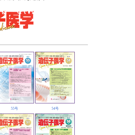
55号
54号