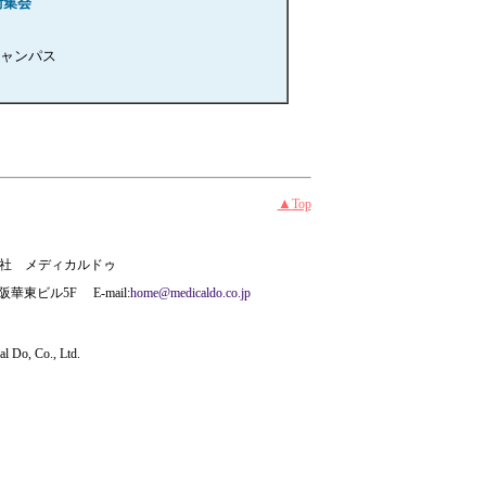
術集会
ャンパス
▲
Top
社 メディカルドゥ
華東ビル5F E-mail:
home@medicaldo.co.jp
l Do, Co., Ltd.