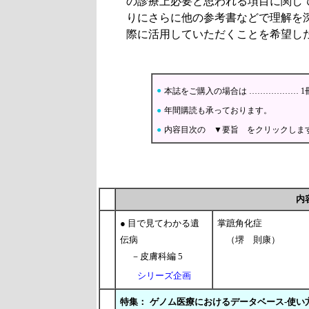
の診療上必要と思われる項目に関し
りにさらに他の参考書などで理解を
際に活用していただくことを希望し
●
本誌をご購入の場合は ……………… 1
●
年間購読も承っております。
●
内容目次の ▼要旨 をクリックしま
内
● 目で見てわかる遺
掌蹠角化症
伝病
（堺 則康）
－皮膚科編 5
シリーズ企画
特集：
ゲノム医療におけるデータベース-使い