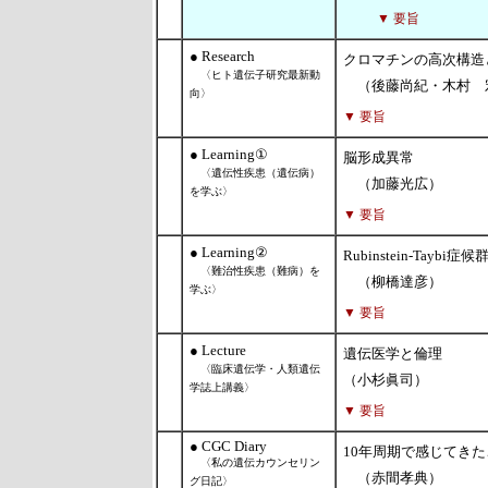
▼ 要旨
● Research
クロマチンの高次構造
〈ヒト遺伝子研究最新動
（後藤尚紀・木村 
向〉
▼ 要旨
● Learning①
脳形成異常
〈遺伝性疾患（遺伝病）
（加藤光広）
を学ぶ〉
▼ 要旨
● Learning②
Rubinstein-Taybi症候
〈難治性疾患（難病）を
（柳橋達彦）
学ぶ〉
▼ 要旨
● Lecture
遺伝医学と倫理
〈臨床遺伝学・人類遺伝
（小杉眞司）
学誌上講義〉
▼ 要旨
● CGC Diary
10年周期で感じてきた
〈私の遺伝カウンセリン
（赤間孝典）
グ日記〉