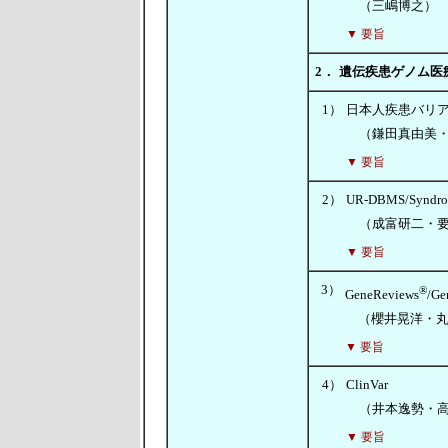
（三嶋博之）
▼ 要旨
2．
遺伝疾患ゲノム医
1）
日本人疾患バリア
（鎌田真由美・
▼ 要旨
2）
UR-DBMS/Syndrom
（成富研二・要
▼ 要旨
3）
®
GeneReviews
/Ge
（櫻井晃洋・丸
▼ 要旨
4）
ClinVar
（井本逸勢・高
▼ 要旨