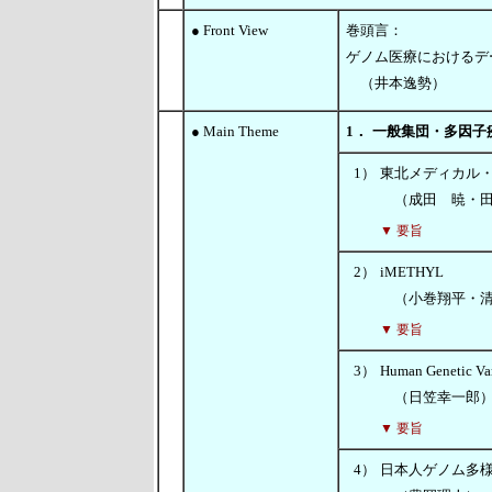
● Front View
巻頭言：
ゲノム医療におけるデ
（井本逸勢）
● Main Theme
1．
一般集団・多因子
1）
東北メディカル・
（成田 暁・田
▼ 要旨
2）
iMETHYL
（小巻翔平・清
▼ 要旨
3）
Human Genetic V
（日笠幸一郎
▼ 要旨
4）
日本人ゲノム多様性