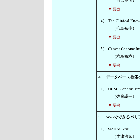
（雨宮健司）
▼ 要旨
4）
The Clinical Kn
（柿島裕樹）
▼ 要旨
5）
Cancer Genome I
（柿島裕樹）
▼ 要旨
4．
データベース検索
1）
UCSC Genome Bro
（佐藤謙一）
▼ 要旨
5．
Webでできるバ
1）
wANNOVAR
（才津浩智）