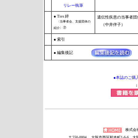
リレー執筆
● Ties 絆
遺伝性疾患の当事者団
〈当事者会、支援団体の
（中井伴子）
⑦
紹介〉
● 索引
● 編集後記
●本誌のご購
↓
株式会
〒550-0004 大阪市西区靭本町1-6-6 大阪