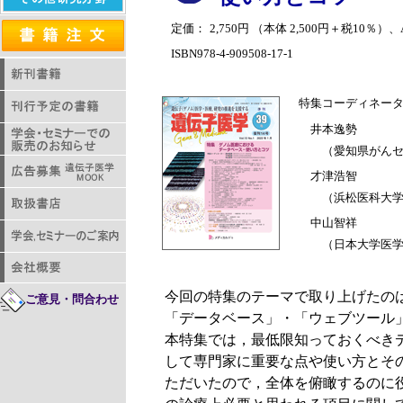
定価：
2,750円 （本体 2,500円＋税10％）
ISBN978-4-909508-17-1
特集コーディネー
井本逸勢
（愛知県がんセ
才津浩智
（浜松医科大学
中山智祥
（日本大学医学部
今回の特集のテーマで取り上げたの
ご意見・問合わせ
「データベース」・「ウェブツール
本特集では，最低限知っておくべき
して専門家に重要な点や使い方とそ
ただいたので，全体を俯瞰するのに