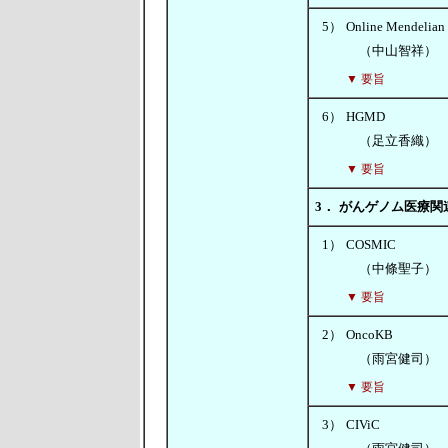
5）
Online Mendelia
（中山智祥）
▼ 要旨
6）
HGMD
（足立香織）
▼ 要旨
3．
がんゲノム医療関
1）
COSMIC
（中條聖子）
▼ 要旨
2）
OncoKB
（雨宮健司）
▼ 要旨
3）
CIViC