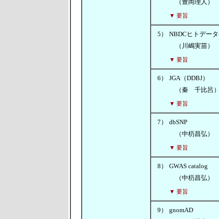
（豊岡理人）
▼ 要旨
5）
NBDCヒトデー
（川嶋実苗）
▼ 要旨
6）
JGA（DDBJ）
（秦 千比呂
▼ 要旨
7）
dbSNP
（中杤昌弘）
▼ 要旨
8）
GWAS catalog
（中杤昌弘）
▼ 要旨
9）
gnomAD