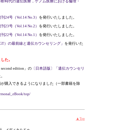
解析時代の遺伝医療，ゲノム医療における倫理・
。
号（Vol.14 No.3）
を発行いたしました。
号（Vol.14 No.2）
を発行いたしました。
号（Vol.14 No.1）
を発行いたしました。
GT）の最前線と遺伝カウンセリング」
を発行いた
ました。
g second edition」の
〔日本語版〕「遺伝カウンセリ
た。
籍が購入できるようになりました（一部書籍を除
personal_eBook/top/
▲
Top
社 メディカルドゥ