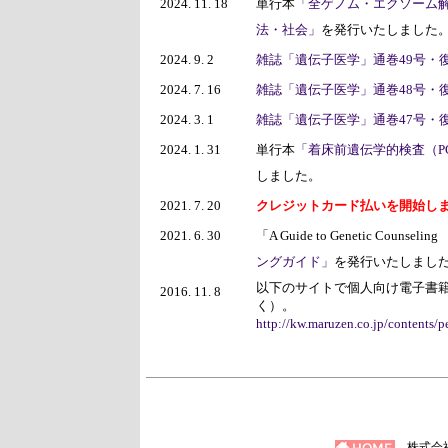
2024. 11. 18
単行本
「全ゲノム・エクソーム
法・社会」
を発行いたしました
2024. 9. 2
雑誌「遺伝子医学」通巻49号・復刊24
2024. 7. 16
雑誌「遺伝子医学」通巻48号・復刊23
2024. 3. 1
雑誌「遺伝子医学」通巻47号・復刊22
2024. 1. 31
単行本
「着床前遺伝学的検査（P
しました。
2021. 7. 20
クレジットカード払いを開始し
2021. 6. 30
「A Guide to Genetic Counselin
ングガイド」
を発行いたしまし
以下のサイトで個人向け電子書
2016. 11. 8
く）。
http://kw.maruzen.co.jp/contents/
株式会