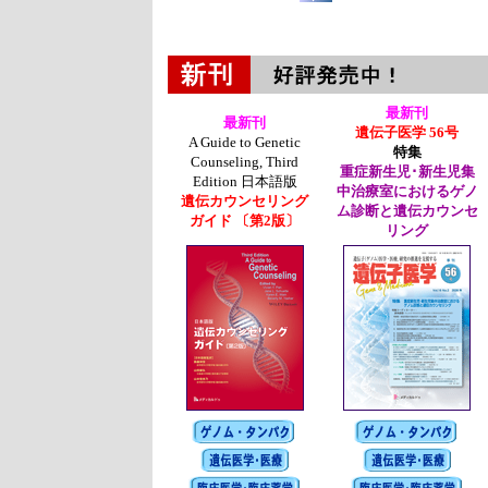
最新刊
最新刊
遺伝子医学 56号
A Guide to Genetic
特集
Counseling, Third
重症新生児･新生児集
Edition 日本語版
中治療室におけるゲノ
遺伝カウンセリング
ム診断と遺伝カウンセ
ガイド 〔第2版〕
リング