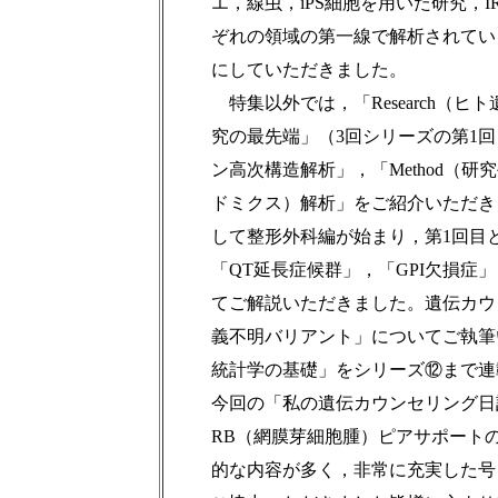
エ，線虫，iPS細胞を用いた研究，I
ぞれの領域の第一線で解析されてい
にしていただきました。
特集以外では，「Research（
究の最先端」（3回シリーズの第1回）
ン高次構造解析」，「Method（
ドミクス）解析」をご紹介いただき
して整形外科編が始まり，第1回目とし
「QT延長症候群」，「GPI欠損
てご解説いただきました。遺伝カウ
義不明バリアント」についてご執筆
統計学の基礎」をシリーズ⑫まで連
今回の「私の遺伝カウンセリング日記
RB（網膜芽細胞腫）ピアサポート
的な内容が多く，非常に充実した号